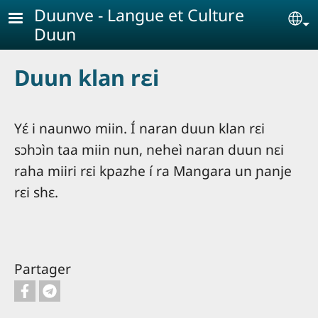
Aller au contenu principal
Duunve - Langue et Culture
Se
Duun
Duun klan rɛi
Yɛ́ i naunwo miin. Í naran duun klan rɛi
sɔhɔìn taa miin nun, neheì naran duun nɛi
raha miiri rɛi kpazhe í ra Mangara un ɲanje
rɛi shɛ.
Partager