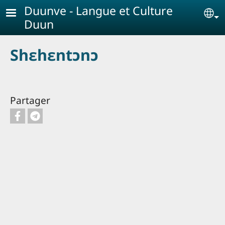
Aller au contenu principal
Duunve - Langue et Culture
Se
Duun
Shɛhɛntɔnɔ
Partager