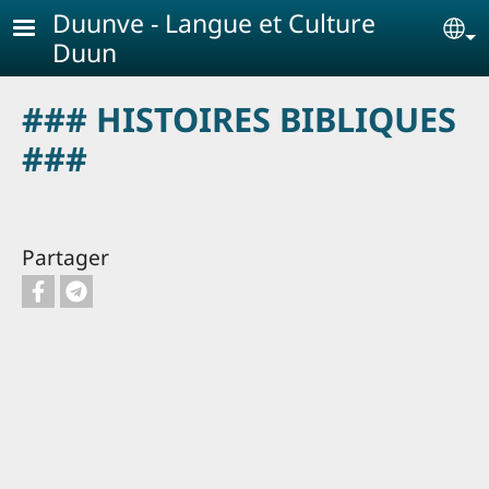
Aller au contenu principal
Duunve - Langue et Culture
Se
Duun
### HISTOIRES BIBLIQUES
###
Partager