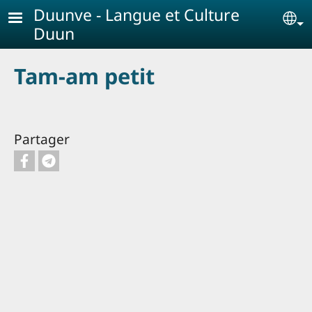
Aller au contenu principal
Duunve - Langue et Culture
Se
Duun
Tam-am petit
Partager